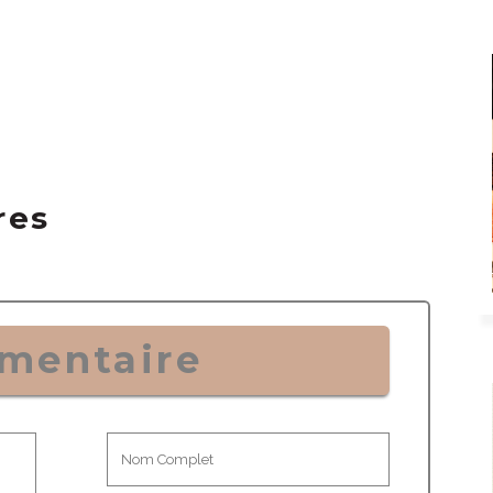
res
mentaire