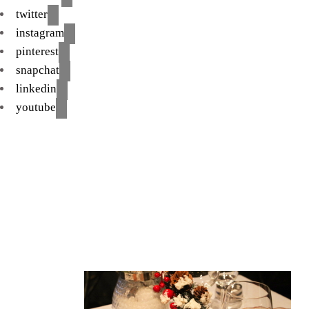
twitter
instagram
pinterest
snapchat
linkedin
youtube