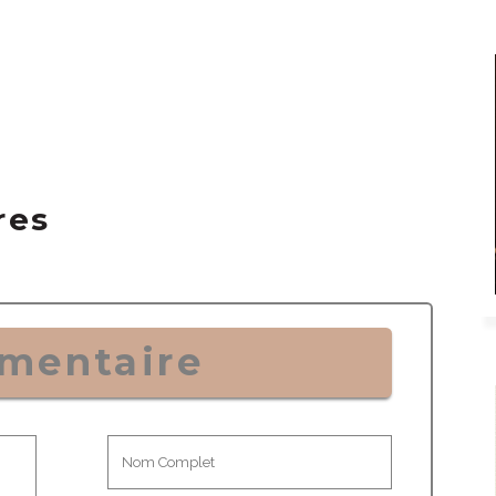
res
mentaire