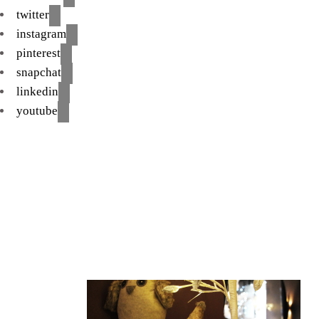
twitter
instagram
pinterest
snapchat
linkedin
youtube