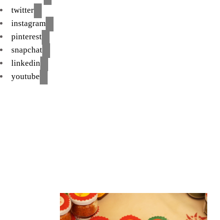
twitter
instagram
pinterest
snapchat
linkedin
youtube