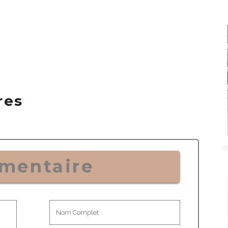
res
mentaire