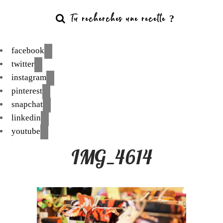
facebook
twitter
instagram
pinterest
snapchat
linkedin
youtube
IMG_4614