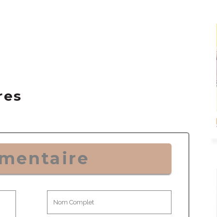
res
mentaire