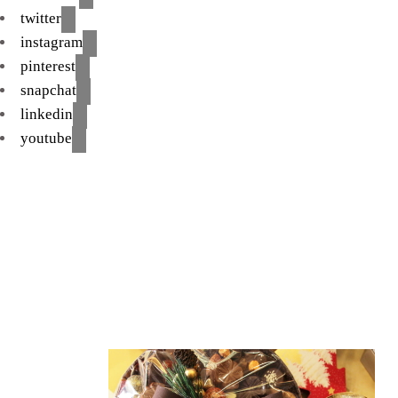
twitter
instagram
pinterest
snapchat
linkedin
youtube