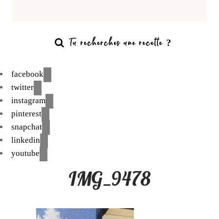
facebook
twitter
instagram
pinterest
snapchat
linkedin
youtube
IMG_9478