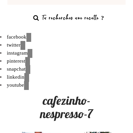
facebook
twitter
instagram
pinterest
snapchat
linkedin
youtube
cafezinho-
nespresso-7