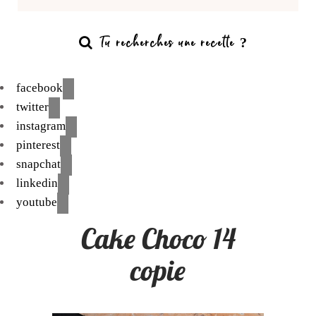
facebook
twitter
instagram
pinterest
snapchat
linkedin
youtube
Cake Choco 14
copie