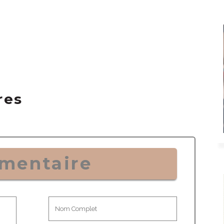
res
mentaire