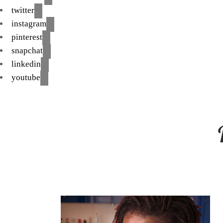
twitter
instagram
pinterest
snapchat
linkedin
youtube