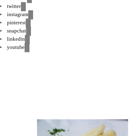
twitter
instagram
pinterest
snapchat
linkedin
youtube