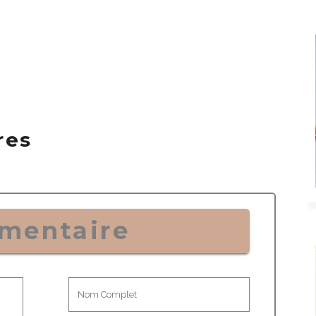
res
mentaire