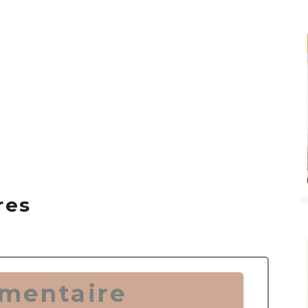
res
mentaire