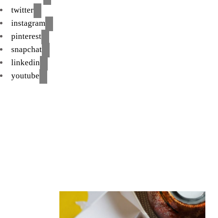
twitter
instagram
pinterest
snapchat
linkedin
youtube