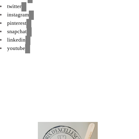
twitter
instagram
pinterest
snapchat
linkedin
youtube