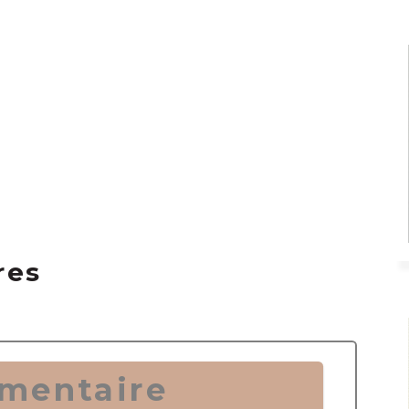
res
mentaire