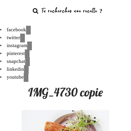
facebook
twitter
instagram
pinterest
snapchat
linkedin
youtube
IMG_4730 copie