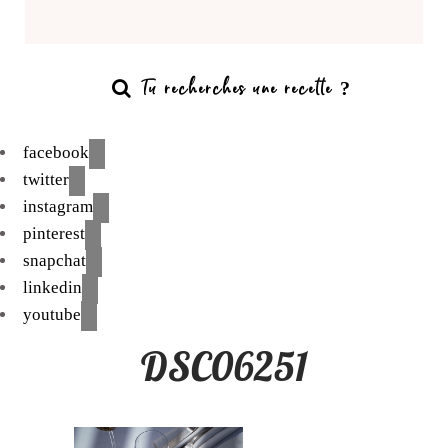
facebook
twitter
instagram
pinterest
snapchat
linkedin
youtube
DSC06251