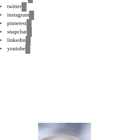
twitter
instagram
pinterest
snapchat
linkedin
youtube