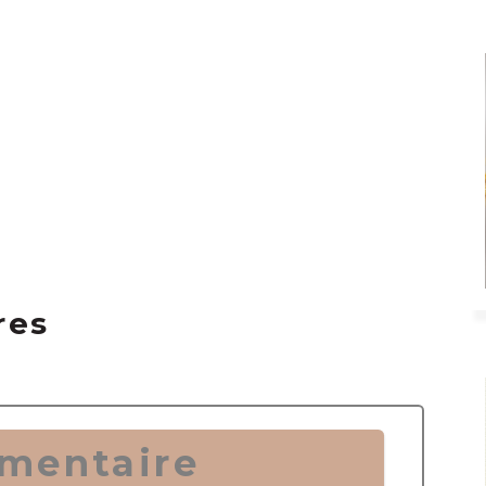
res
mentaire