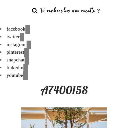
facebook
twitter
instagram
pinterest
snapchat
linkedin
youtube
A7400158