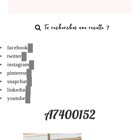
facebook
twitter
instagram
pinterest
snapchat
linkedin
youtube
A7400152