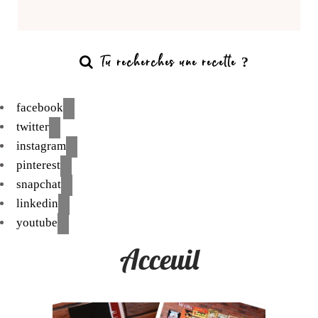
facebook
twitter
instagram
pinterest
snapchat
linkedin
youtube
Acceuil