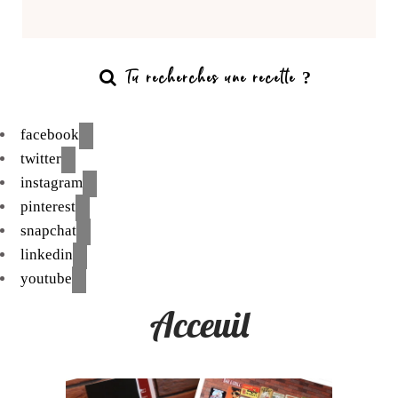
facebook
twitter
instagram
pinterest
snapchat
linkedin
youtube
Acceuil