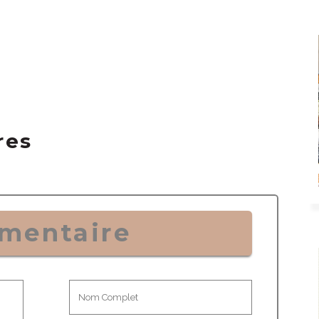
res
mentaire