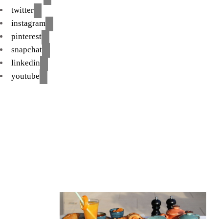
twitter
instagram
pinterest
snapchat
linkedin
youtube