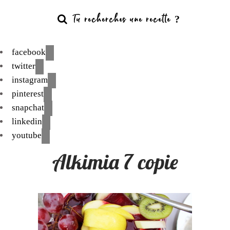
facebook
twitter
instagram
pinterest
snapchat
linkedin
youtube
Alkimia 7 copie