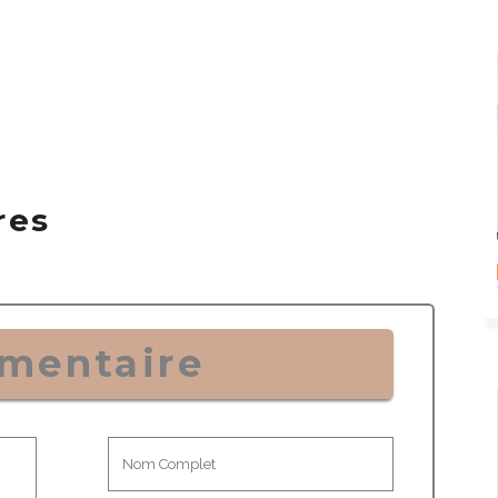
res
mentaire