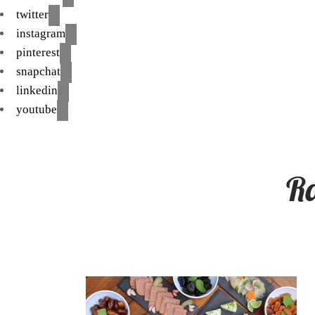
twitter
instagram
pinterest
snapchat
linkedin
youtube
R