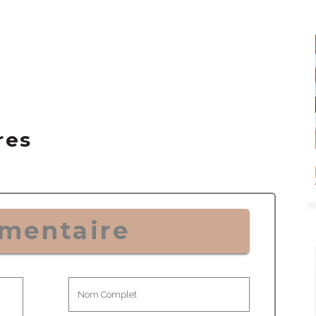
res
mentaire