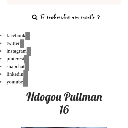
facebook
twitter
instagram
pinterest
snapchat
linkedin
youtube
Ndogou Pullman
16