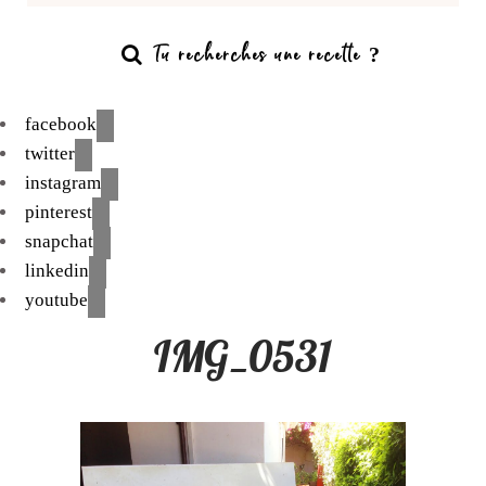
facebook
twitter
instagram
pinterest
snapchat
linkedin
youtube
IMG_0531