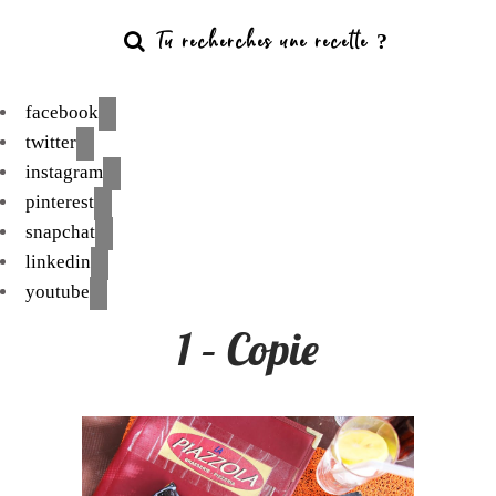
facebook
twitter
instagram
pinterest
snapchat
linkedin
youtube
1 – Copie