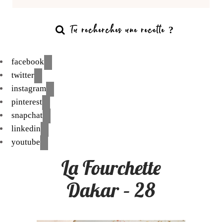
facebook
twitter
instagram
pinterest
snapchat
linkedin
youtube
La Fourchette
Dakar – 28