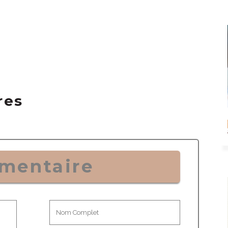
res
mentaire