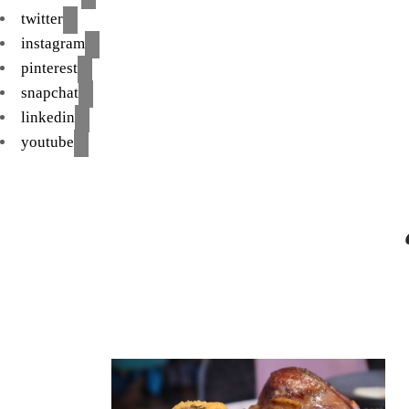
twitter
instagram
pinterest
snapchat
linkedin
youtube