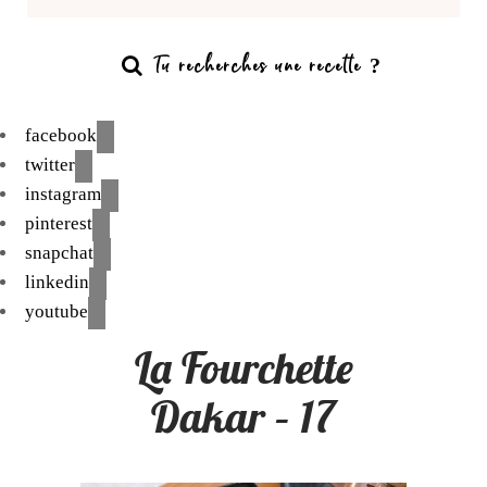
facebook
twitter
instagram
pinterest
snapchat
linkedin
youtube
La Fourchette
Dakar – 17