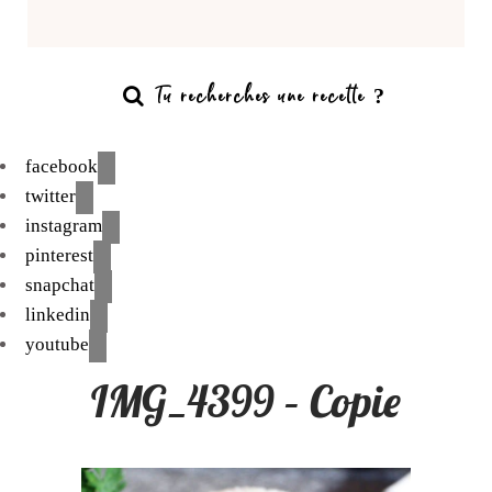
facebook
twitter
instagram
pinterest
snapchat
linkedin
youtube
IMG_4399 – Copie