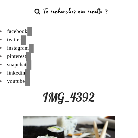
facebook
twitter
instagram
pinterest
snapchat
linkedin
youtube
IMG_4392