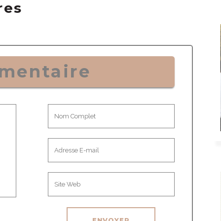
res
mentaire