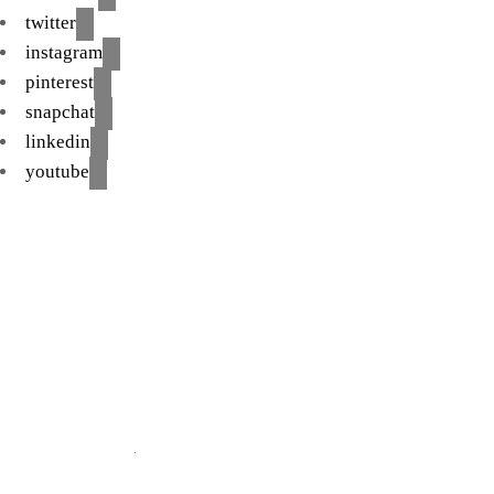
twitter
instagram
pinterest
snapchat
linkedin
youtube