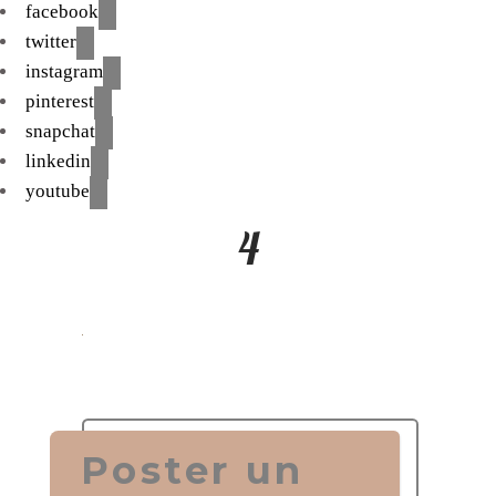
facebook
twitter
instagram
pinterest
snapchat
linkedin
youtube
4
Poster un