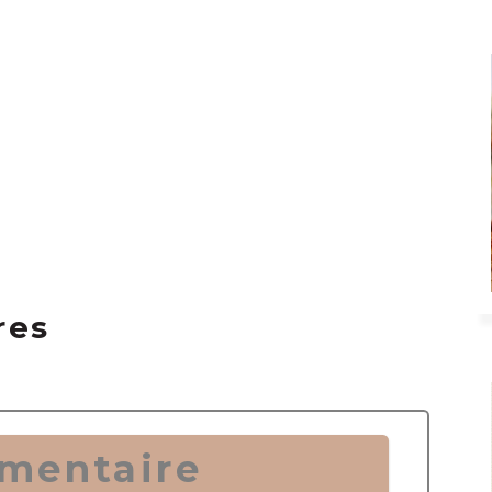
res
mentaire