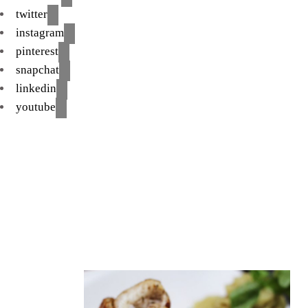
twitter
instagram
pinterest
snapchat
linkedin
youtube