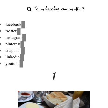
facebook
twitter
instagram
pinterest
snapchat
linkedin
youtube
1