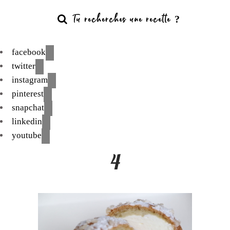
facebook
twitter
instagram
pinterest
snapchat
linkedin
youtube
4