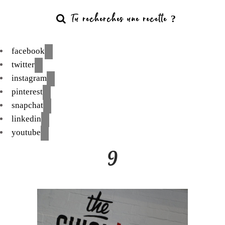
facebook
twitter
instagram
pinterest
snapchat
linkedin
youtube
9