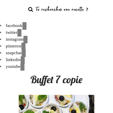
facebook
twitter
instagram
pinterest
snapchat
linkedin
youtube
Buffet 7 copie