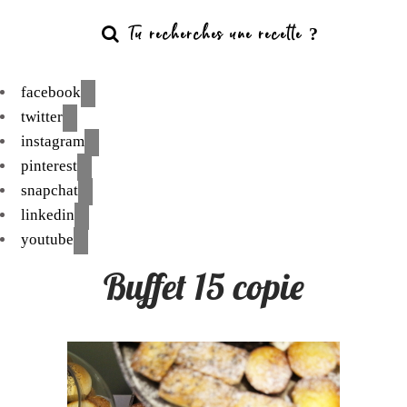
facebook
twitter
instagram
pinterest
snapchat
linkedin
youtube
Buffet 15 copie