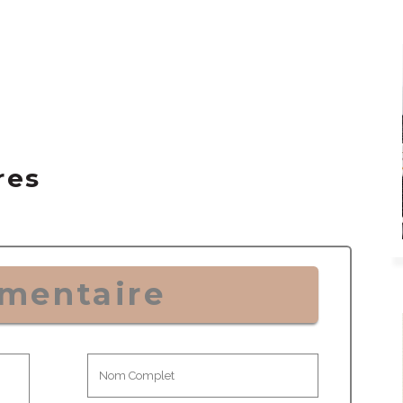
res
mentaire