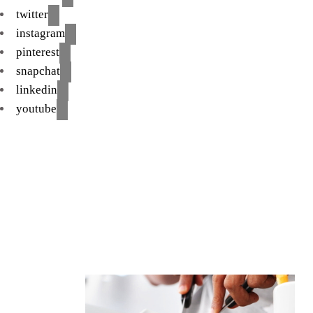
twitter
instagram
pinterest
snapchat
linkedin
youtube