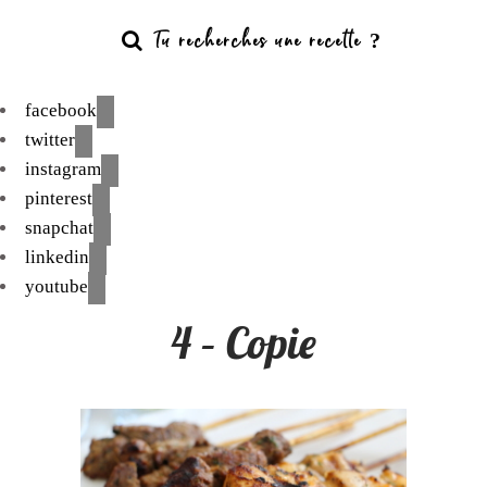
facebook
twitter
instagram
pinterest
snapchat
linkedin
youtube
4 – Copie