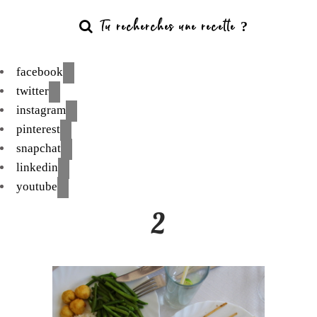
facebook
twitter
instagram
pinterest
snapchat
linkedin
youtube
2