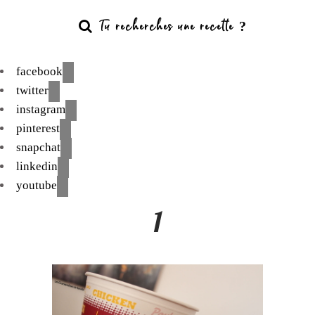
facebook
twitter
instagram
pinterest
snapchat
linkedin
youtube
1