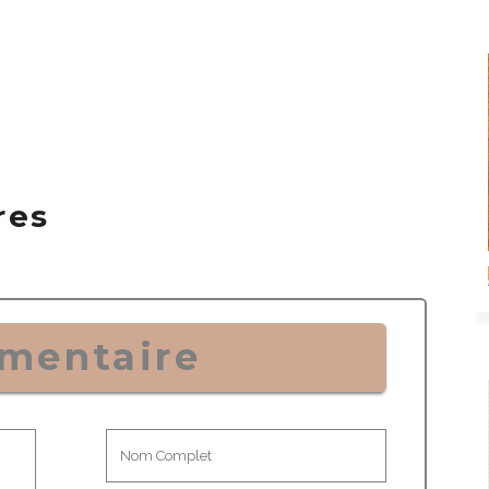
res
mentaire