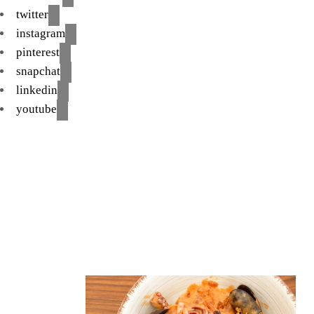
twitter
instagram
pinterest
snapchat
linkedin
youtube