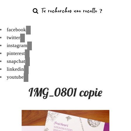
facebook
twitter
instagram
pinterest
snapchat
linkedin
youtube
IMG_0801 copie