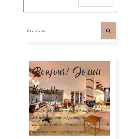
Bonjour! Je suis
Karelle.
Salut, moi c'est Karelle (la fille sur la photo ).
Première fois dans ma cuisine ? Sachez que je
suis la gourmande qui partage avec vous son
amour de la cuisine. Bienvenue dans mon monde
mais surtout bon appétit en avance !