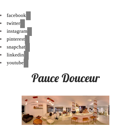
facebook
twitter
instagram
pinterest
snapchat
linkedin
youtube
Pauce Douceur