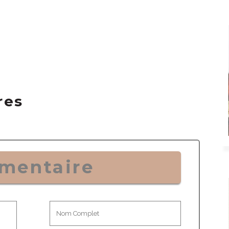
res
mentaire