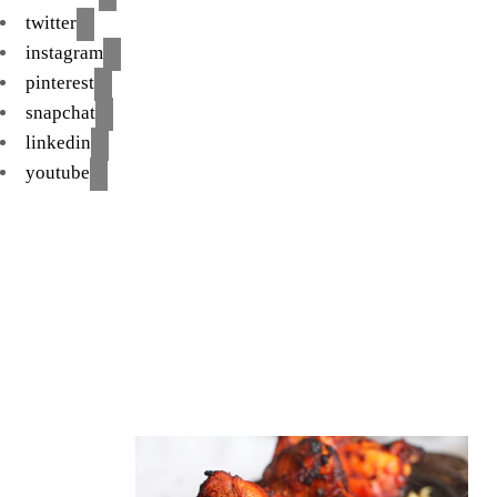
twitter
instagram
pinterest
snapchat
linkedin
youtube