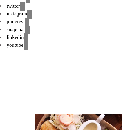
twitter
instagram
pinterest
snapchat
linkedin
youtube