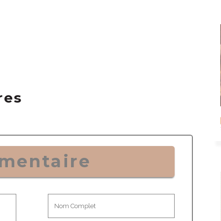
res
mentaire