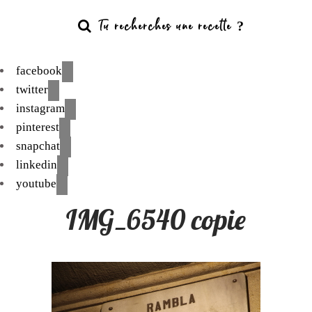
facebook
twitter
instagram
pinterest
snapchat
linkedin
youtube
IMG_6540 copie