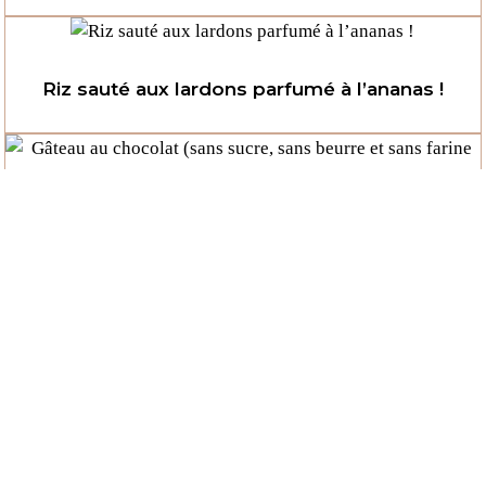
Riz sauté aux lardons parfumé à l’ananas !
Gâteau au chocolat (sans sucre, sans beurre et
sans farine !...
#LGDK : Rillettes de thon minceur !
Saumon mariné (recyclage des fêtes !)